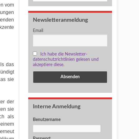
en vom
jungen
tenden
Newsletteranmeldung
Akzente
Email
Ich habe die Newsletter-
datenschutzrichtlinien gelesen und
ls das
akzeptiere diese.
kündigt
as sie
er der
Interne Anmeldung
ten sie
ch als
Benutzername
 einem
 erneut
blikum
Passwort