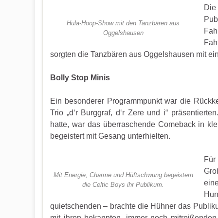
Die
Pub
Hula-Hoop-Show mit den Tanzbären aus
Fah
Oggelshausen
Fah
sorgten die Tanzbären aus Oggelshausen mit e
Bolly Stop Minis
Ein besonderer Programmpunkt war die Rückkehr
Trio „d‘r Burggraf, d‘r Zere und i“ präsentier
hatte, war das überraschende Comeback in kle
begeistert mit Gesang unterhielten.
Für
Groß
Mit Energie, Charme und Hüftschwung begeistern
ein
die Celtic Boys ihr Publikum.
Hun
quietschenden – brachte die Hühner das Publiku
mit ihren bekannten, immer noch mitreißenden