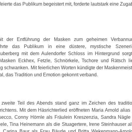
feierte das Publikum begeistert mit, forderte lautstark eine Zug
mit der Entführung der Masken zum geheimen Verbannun
ührte das Publikum in eine düstere, mystische Szeneri
uberberg mit dem Aulendorfer Schloss im Hintergrund sorgt
 Masken Eckhex, Fetzle, Schnörkele, Tschore und Rätsch li
 schwanken. Mit feierlichen Worten kündigte der Maskenmeist
l, das Tradition und Emotion gekonnt verband.
 zweite Teil des Abends stand ganz im Zeichen des traditio
ichtens. Mit dem Häsrichterlied eröffneten Maria Arnold alias
secco, Conny Hörnle als Fräulein Kreszenzia, Sandra Nägle 
ele, Tina Heinemann als die Stuagertere, Irene Steinhauser a
i, Carina Baur als Frau Bäurle und Britta Wekenmann-Arnold