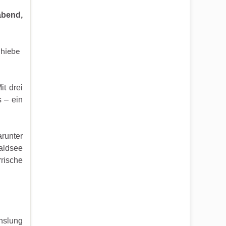
abend,
nhiebe
t drei
s – ein
runter
aldsee
rische
hslung