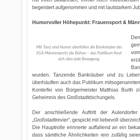
begeistert aufgenommen und mit lautstarkem Jub
Humorvoller Höhepunkt: Frauensport & Männ
De
gem
Mit Tanz und Humor überfallen die Bankräuber des
vom
SGA Männersports die Bühne – das Publikum freut
sich über jede Bewegung.
erz
Ban
wurden. Tanzende Bankräuber und zu Lebe
überhäuften auch das Publikum mitsogenannten 
Konterfei von Bürgermeister Matthias Burth z
Geheimnis des Großstadtdschungels.
Der anschließende Auftritt der Aulendorfe
„Großstadtrevier“, gespickt mit liebevoll überze
Die Hauptrolle erinnerte auffallend an ein be
dass sämtliche Ähnlichkeiten rein zufällig se