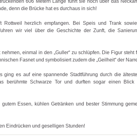
uckenden 606 Metern Länge führt sie hoch über das Neckart
e, denn die Brücke hat es durchaus in sich!
t Rottweil herzlich empfangen. Bei Speis und Trank sowie
fuhren wir viel über die Geschichte der Zunft, die Sanieru
t nehmen, einmal in den „Guller“ zu schlüpfen. Die Figur steht 
ischen Fasnet und symbolisiert zudem die „Geilheit“ der Narr
s ging es auf eine spannende Stadtführung durch die älteste
as berühmte Schwarze Tor und durften sogar einen Blick 
ei gutem Essen, kühlen Getränken und bester Stimmung gem
nen Eindrücken und geselligen Stunden!