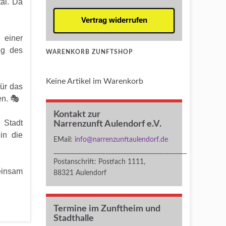
al. Da
Vertrag widerrufen
 einer
ng des
WARENKORB ZUNFTSHOP
Keine Artikel im Warenkorb
für das
en. 🎭
Kontakt zur
 Stadt
Narrenzunft Aulendorf e.V.
in die
EMail:
info@narrenzunftaulendorf.de
____________________________________________
Postanschrift: Postfach 1111,
einsam
88321 Aulendorf
Termine im Zunftheim und
Stadthalle