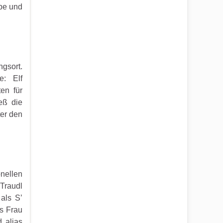
abe und
gsort.
e: Elf
en für
eß die
er den
nellen
 Traudl
als S’
ls Frau
 alias