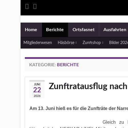
Home
Berichte
Ortsfasnet
Ausfahrten
Mitgliederwesen
Häsbörse
Zunftshop
Bilder 20
KATEGORIE:
BERICHTE
Zunftratausflug nach
JUNI
22
2026
Am 13. Juni hieß es für die Zunfträte der Nar
Gleich zu 