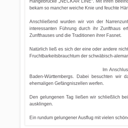
Hängebrücke „NECKAR LINE“. Mit ihren beeindr
bekam so mancher weiche Knie und feuchte Händ
Anschließend wurden wir von der Narrenzunf
interessanten Führung durch ihr Zunfthaus er
Zunfthauses und die Traditionen ihrer Fasnet.
Natürlich ließ es sich der eine oder andere nich
Fruchtbarkeitsbrauchtum der schwäbisch-alemann
Im Anschlus
Baden-Württembergs. Dabei besuchten wir d
ehemaligen Gefängniszellen werfen.
Den gelungenen Tag ließen wir schließlich b
ausklingen.
Ein rundum gelungener Ausflug mit vielen schö