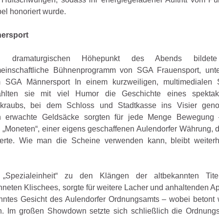
el honoriert wurde.
ersport
n dramaturgischen Höhepunkt des Abends bildet
einschaftliche Bühnenprogramm von SGA Frauensport, unter
 SGA Männersport In einem kurzweiligen, multimedialen 
ählten sie mit viel Humor die Geschichte eines spektak
kraubs, bei dem Schloss und Stadtkasse ins Visier ge
n erwachte Geldsäcke sorgten für jede Menge Bewegung
„Moneten“, einer eigens
geschaffenen Aulendorfer Währung, d
ierte. Wie man die Scheine verwenden kann, bleibt weiterh
r „Spezialeinheit“ zu den Klängen der altbekannten Tite
ichneten Klischees, sorgte für weitere Lacher und anhaltenden A
kanntes Gesicht des Aulendorfer Ordnungsamts – wobei betont 
ien. Im großen Showdown setzte sich schließlich die Ordnung