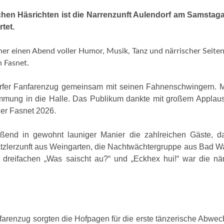
chen Häsrichten ist die Narrenzunft Aulendorf am Samstag
tet.
ucher einen Abend voller Humor, Musik, Tanz und närrischer Seite
 Fasnet.
orfer Fanfarenzug gemeinsam mit seinen Fahnenschwingern. Mi
timmung in die Halle. Das Publikum dankte mit großem Applau
der Fasnet 2026.
eßend in gewohnt launiger Manier die zahlreichen Gäste, da
ätzlerzunft aus Weingarten, die Nachtwächtergruppe aus Bad W
m dreifachen „Was saischt au?“ und „Eckhex hui!“ war die när
arenzug sorgten die Hofpagen für die erste tänzerische Abwec