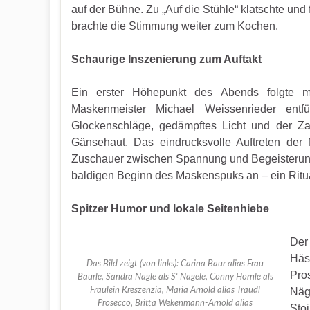
auf der Bühne. Zu „Auf die Stühle“ klatschte und 
brachte die Stimmung weiter zum Kochen.
Schaurige Inszenierung zum Auftakt
Ein erster Höhepunkt des Abends folgte 
Maskenmeister Michael Weissenrieder entf
Glockenschläge, gedämpftes Licht und der Za
Gänsehaut. Das eindrucksvolle Auftreten der
Zuschauer zwischen Spannung und Begeisterung
baldigen Beginn des Maskenspuks an – ein Ritua
Spitzer Humor und lokale Seitenhiebe
Der
Häsr
Das Bild zeigt (von links): Carina Baur alias Frau
Pro
Bäurle, Sandra Nägle als S‘ Nägele, Conny Hörnle als
Fräulein Kreszenzia, Maria Arnold alias Traudl
Näg
Prosecco, Britta Wekenmann-Arnold alias
Sto