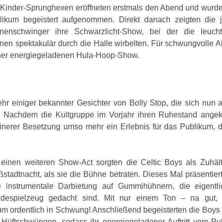
 Kinder-Sprunghexen eröffneten erstmals den Abend und wurd
likum begeistert aufgenommen. Direkt danach zeigten die 
nenschwinger ihre Schwarzlicht-Show, bei der die leuch
nen spektakulär durch die Halle wirbelten. Für schwungvolle 
iner energiegeladenen Hula-Hoop-Show.
 einiger bekannter Gesichter von Bolly Stop, die sich nun a
ten. Nachdem die Kultgruppe im Vorjahr ihren Ruhestand ange
inerer Besetzung umso mehr ein Erlebnis für das Publikum, d
 einen weiteren Show-Act sorgten die Celtic Boys als Zuhält
stadtnacht, als sie die Bühne betraten. Dieses Mal präsentier
e instrumentale Darbietung auf Gummihühnern, die eigentli
despielzeug gedacht sind. Mit nur einem Ton – na gut,
m ordentlich in Schwung! Anschließend begeisterten die Boys
 Hüftschwüngen, sodass ihr energiegeladener Auftritt vom Pu