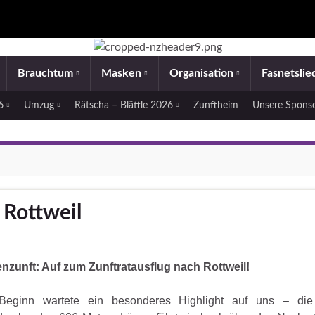
Brauchtum
Masken
Organisation
Fasnetsli
26
Umzug
Rätscha – Blättle 2026
Zunftheim
Unsere Spons
 Rottweil
renzunft: Auf zum Zunftratausflug nach Rottweil!
Beginn wartete ein besonderes Highlight auf uns – di