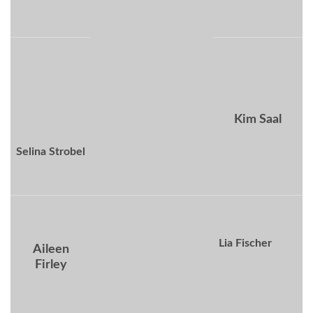
Kim Saal
Selina Strobel
Lia Fischer
Aileen
Firley