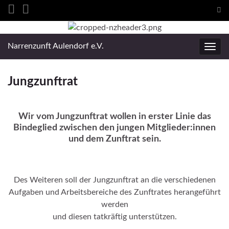
Suc
ums
Search for:
Narrenzunft Aulendorf e.V.
Navig
umsc
Jungzunftrat
Wir vom Jungzunftrat wollen in erster Linie das
Bindeglied zwischen den jungen Mitglieder:innen
und dem Zunftrat sein.
Des Weiteren soll der Jungzunftrat an die verschiedenen
Aufgaben und Arbeitsbereiche des Zunftrates herangeführt
werden
und diesen tatkräftig unterstützen.