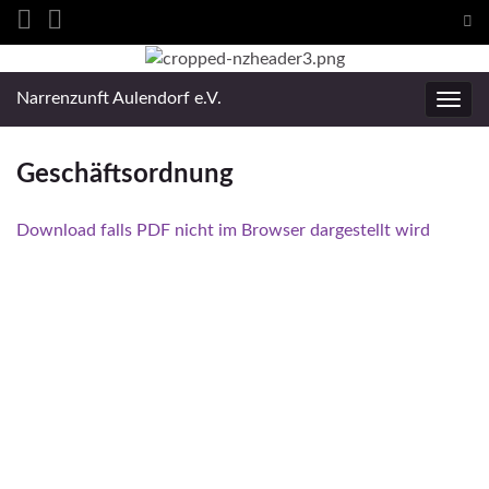
Suc
ums
Search for:
Narrenzunft Aulendorf e.V.
Navig
umsc
Geschäftsordnung
Download falls PDF nicht im Browser dargestellt wird