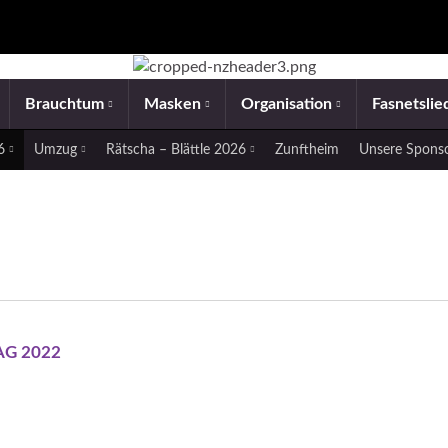
Brauchtum
Masken
Organisation
Fasnetsli
26
Umzug
Rätscha – Blättle 2026
Zunftheim
Unsere Spons
G 2022