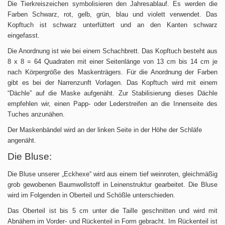
Die Tierkreiszeichen symbolisieren den Jahresablauf. Es werden die
Farben Schwarz, rot, gelb, grün, blau und violett verwendet. Das
Kopftuch ist schwarz unterfüttert und an den Kanten schwarz
eingefasst.
Die Anordnung ist wie bei einem Schachbrett. Das Kopftuch besteht aus
8 x 8 = 64 Quadraten mit einer Seitenlänge von 13 cm bis 14 cm je
nach Körpergröße des Maskenträgers. Für die Anordnung der Farben
gibt es bei der Narrenzunft Vorlagen. Das Kopftuch wird mit einem
“Dächle” auf die Maske aufgenäht. Zur Stabilisierung dieses Dächle
empfehlen wir, einen Papp- oder Lederstreifen an die Innenseite des
Tuches anzunähen.
Der Maskenbändel wird an der linken Seite in der Höhe der Schläfe
angenäht.
Die Bluse:
Die Bluse unserer „Eckhexe“ wird aus einem tief weinroten, gleichmäßig
grob gewobenen Baumwollstoff in Leinenstruktur gearbeitet. Die Bluse
wird im Folgenden in Oberteil und Schößle unterschieden.
Das Oberteil ist bis 5 cm unter die Taille geschnitten und wird mit
Abnähern im Vorder- und Rückenteil in Form gebracht. Im Rückenteil ist