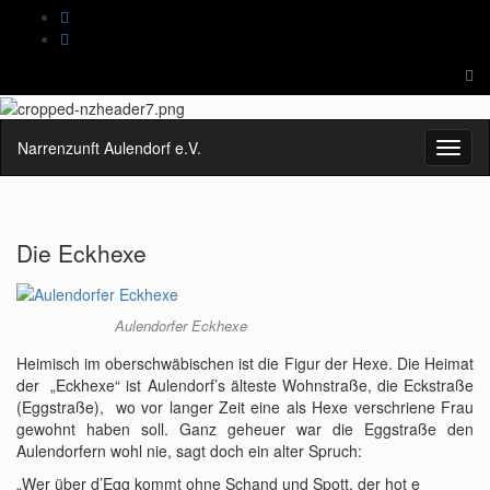
Suc
ums
Search
for:
Narrenzunft Aulendorf e.V.
Navig
umsch
Die Eckhexe
Aulendorfer Eckhexe
Heimisch im oberschwäbischen ist die Figur der Hexe. Die Heimat
der „Eckhexe“ ist Aulendorf’s älteste Wohnstraße, die Eckstraße
(Eggstraße), wo vor langer Zeit eine als Hexe verschriene Frau
gewohnt haben soll. Ganz geheuer war die Eggstraße den
Aulendorfern wohl nie, sagt doch ein alter Spruch:
„Wer über d’Egg kommt ohne Schand und Spott, der hot e