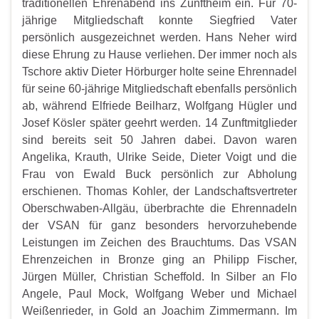
traditionellen Ehrenabend ins Zunftheim ein. Für 70-
jährige Mitgliedschaft konnte Siegfried Vater
persönlich ausgezeichnet werden. Hans Neher wird
diese Ehrung zu Hause verliehen. Der immer noch als
Tschore aktiv Dieter Hörburger holte seine Ehrennadel
für seine 60-jährige Mitgliedschaft ebenfalls persönlich
ab, während Elfriede Beilharz, Wolfgang Hügler und
Josef Kösler später geehrt werden. 14 Zunftmitglieder
sind bereits seit 50 Jahren dabei. Davon waren
Angelika, Krauth, Ulrike Seide, Dieter Voigt und die
Frau von Ewald Buck persönlich zur Abholung
erschienen. Thomas Kohler, der Landschaftsvertreter
Oberschwaben-Allgäu, überbrachte die Ehrennadeln
der VSAN für ganz besonders hervorzuhebende
Leistungen im Zeichen des Brauchtums. Das VSAN
Ehrenzeichen in Bronze ging an Philipp Fischer,
Jürgen Müller, Christian Scheffold. In Silber an Flo
Angele, Paul Mock, Wolfgang Weber und Michael
Weißenrieder, in Gold an Joachim Zimmermann. Im