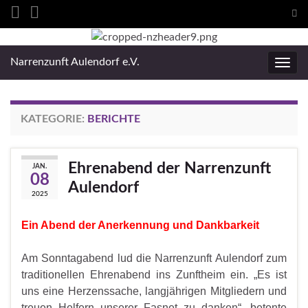
Suc
ums
Search for:
Narrenzunft Aulendorf e.V.
Navig
umsc
KATEGORIE:
BERICHTE
Ehrenabend der Narrenzunft
JAN.
08
Aulendorf
2025
Ein Abend der Anerkennung und Dankbarkeit
Am Sonntagabend lud die Narrenzunft Aulendorf zum
traditionellen Ehrenabend ins Zunftheim ein. „Es ist
uns eine Herzenssache, langjährigen Mitgliedern und
treuen Helfern unserer Fasnet zu danken“, betonte