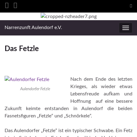
Suc
ums
Search for:
Narrenzunft Aulendorf e.V.
Navig
umsc
Das Fetzle
Nach dem Ende des letzten
Krieges, als wieder etwas
Aulendorfer Fetzle
Lebensfreude aufkam und
Hoffnung auf eine bessere
Zukunft keimte entstanden in Aulendorf die beiden
Fasnetsfiguren „Fetzle“ und „Schnörkele“.
Das Aulendorfer „Fetzle“ ist ein typischer Schwabe. Ein Fetz