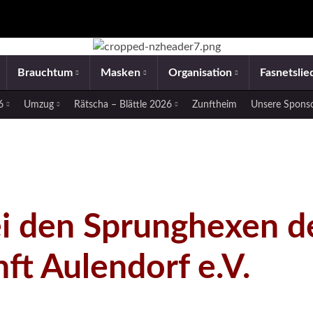
Brauchtum
Masken
Organisation
Fasnetsli
26
Umzug
Rätscha – Blättle 2026
Zunftheim
Unsere Spons
i den Sprunghexen d
ft Aulendorf e.V.