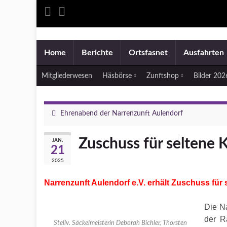
Home
Berichte
Ortsfasnet
Ausfahrten
Mitgliederwesen
Häsbörse
Zunftshop
Bilder 20
Ehrenabend der Narrenzunft Aulendorf
Zuschuss für seltene 
JAN.
21
2025
Narrenzunft Aulendorf e.V. erhält Zuschuss für
Die Na
der R
Stellv. Säckelmeisterin Deborah Bichler, Thorsten