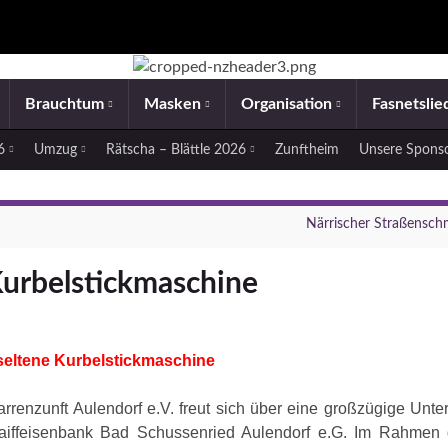
Brauchtum
Masken
Organisation
Fasnetsli
26
Umzug
Rätscha – Blättle 2026
Zunftheim
Unsere Spons
Närrischer Straßensc
Kurbelstickmaschine
 seltene Kurbelstickmaschine
rrenzunft Aulendorf e.V. freut sich über eine großzügige Unte
aiffeisenbank Bad Schussenried Aulendorf e.G. Im Rahmen