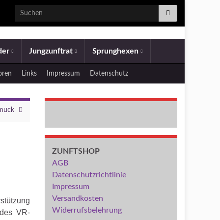
Search for:
eder
Jungzunftrat
Sprunghexen
oren
Links
Impressum
Datenschutz
hmuck
ZUNFTSHOP
AGB
Datenschutzrichtlinie
Impressum
Versandkosten
rstützung
Widerrufsbelehrung
 des VR-