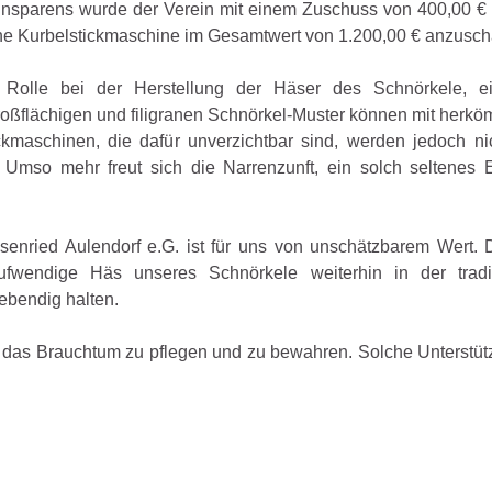
nsparens wurde der Verein mit einem Zuschuss von 400,00 € 
ne Kurbelstickmaschine im Gesamtwert von 1.200,00 € anzusch
e Rolle bei der Herstellung der Häser des Schnörkele, e
großflächigen und filigranen Schnörkel-Muster können mit herk
ickmaschinen, die dafür unverzichtbar sind, werden jedoch n
. Umso mehr freut sich die Narrenzunft, ein solch seltenes 
senried Aulendorf e.G. ist für uns von unschätzbarem Wert. 
fwendige Häs unseres Schnörkele weiterhin in der tradit
ebendig halten.
n, das Brauchtum zu pflegen und zu bewahren. Solche Unterstütz