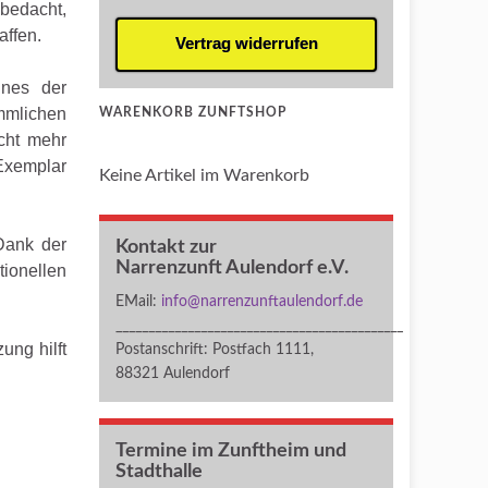
bedacht,
affen.
Vertrag widerrufen
ines der
ömmlichen
WARENKORB ZUNFTSHOP
icht mehr
Exemplar
Keine Artikel im Warenkorb
Dank der
Kontakt zur
Narrenzunft Aulendorf e.V.
ionellen
EMail:
info@narrenzunftaulendorf.de
____________________________________________
ung hilft
Postanschrift: Postfach 1111,
88321 Aulendorf
Termine im Zunftheim und
Stadthalle