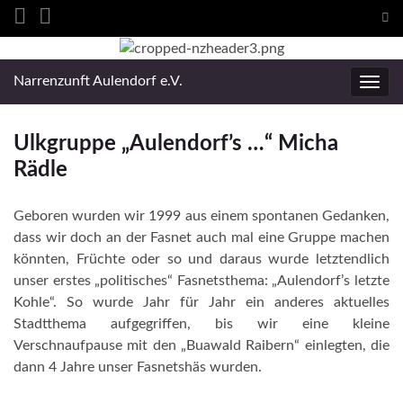
Suc
ums
Search for:
Narrenzunft Aulendorf e.V.
Navig
umsc
Ulkgruppe „Aulendorf’s …“ Micha
Rädle
Geboren wurden wir 1999 aus einem spontanen Gedanken,
dass wir doch an der Fasnet auch mal eine Gruppe machen
könnten, Früchte oder so und daraus wurde letztendlich
unser erstes „politisches“ Fasnetsthema: „Aulendorf’s letzte
Kohle“. So wurde Jahr für Jahr ein anderes aktuelles
Stadtthema aufgegriffen, bis wir eine kleine
Verschnaufpause mit den „Buawald Raibern“ einlegten, die
dann 4 Jahre unser Fasnetshäs wurden.