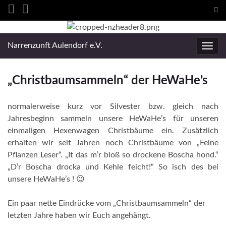
Suc
ums
Search for:
Narrenzunft Aulendorf e.V.
Navig
umsc
„Christbaumsammeln“ der HeWaHe’s
normalerweise kurz vor Silvester bzw. gleich nach
Jahresbeginn sammeln unsere HeWaHe’s für unseren
einmaligen Hexenwagen Christbäume ein. Zusätzlich
erhalten wir seit Jahren noch Christbäume von „Feine
Pflanzen Leser“. „It das m’r bloß so drockene Boscha hond.“
„D’r Boscha drocka und Kehle feicht!“ So isch des bei
unsere HeWaHe’s !
😉
Ein paar nette Eindrücke vom „Christbaumsammeln“ der
letzten Jahre haben wir Euch angehängt.