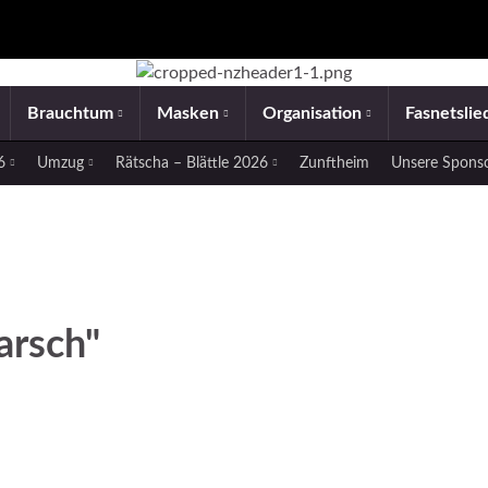
Brauchtum
Masken
Organisation
Fasnetsli
26
Umzug
Rätscha – Blättle 2026
Zunftheim
Unsere Spons
arsch"