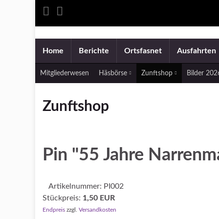
Home
Berichte
Ortsfasnet
Ausfahrten
Mitgliederwesen
Häsbörse
Zunftshop
Bilder 20
Zunftshop
Pin "55 Jahre Narrenm
Artikelnummer:
PI002
Stückpreis:
1,50 EUR
Endpreis
zzgl.
Versandkosten