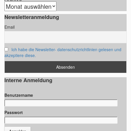
A
r
Newsletteranmeldung
c
Email
h
i
v
Ich habe die Newsletter- datenschutzrichtlinien gelesen und
akzeptiere diese.
Interne Anmeldung
Benutzername
Passwort