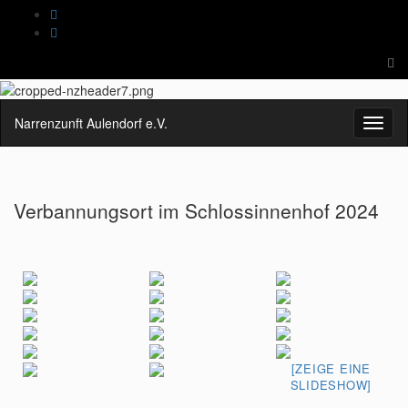
Suc
ums
Search
for:
Narrenzunft Aulendorf e.V.
Navig
umsch
Verbannungsort im Schlossinnenhof 2024
[ZEIGE EINE
SLIDESHOW]