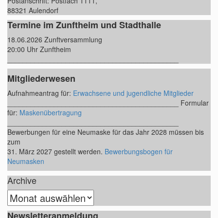
Postanschrift: Postfach 1111,
88321 Aulendorf
Termine im Zunftheim und Stadthalle
18.06.2026 Zunftversammlung
20:00 Uhr Zunftheim
____________________________________________
Mitgliederwesen
Aufnahmeantrag für:
Erwachsene und jugendliche Mitglieder
____________________________________________ Formular
für:
Maskenübertragung
____________________________________________
Bewerbungen für eine Neumaske für das Jahr 2028 müssen bis
zum
31. März 2027 gestellt werden.
Bewerbungsbogen für
Neumasken
Archive
A
r
Newsletteranmeldung