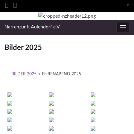
Suc
ums
Search for:
Narrenzunft Aulendorf e.V.
Navig
umsc
Bilder 2025
BILDER 2025
»
EHRENABEND 2025