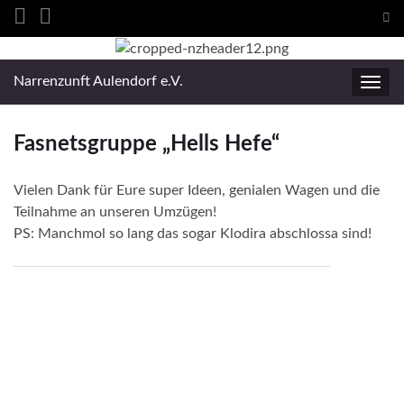
Suc
ums
Search for:
Narrenzunft Aulendorf e.V.
Navig
umsc
Fasnetsgruppe „Hells Hefe“
Vielen Dank für Eure super Ideen, genialen Wagen und die
Teilnahme an unseren Umzügen!
PS: Manchmol so lang das sogar Klodira abschlossa sind!